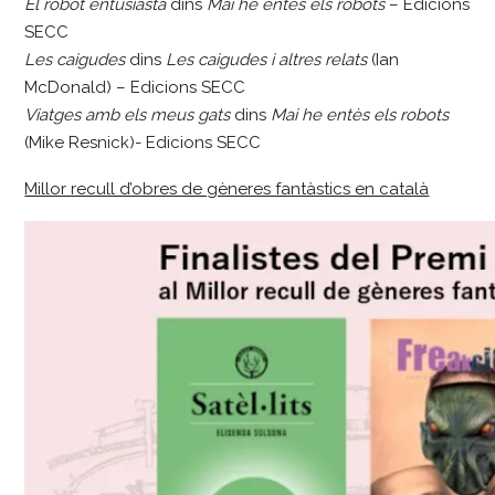
El robot entusiasta
dins
Mai he entès els robots
– Edicions
SECC
Les caigudes
dins
Les caigudes i altres relats
(Ian
McDonald) – Edicions SECC
Viatges amb els meus gats
dins
Mai he entès els robots
(Mike Resnick)- Edicions SECC
Millor recull d’obres de gèneres fantàstics en català