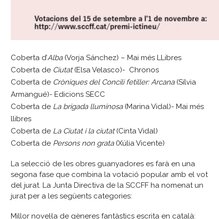
Coberta d’
Alba
(Vorja Sánchez) – Mai més LLibres
Coberta de
Ciutat
(Elsa Velasco)- Chronos
Coberta de
Cròniques del Concili fetiller: Arcana
(Sílvia
Armangué)- Edicions SECC
Coberta de
La brigada lluminosa
(Marina Vidal)- Mai més
llibres
Coberta de
La Ciutat i la ciutat
(Cinta Vidal)
Coberta de
Persons non grata
(Xúlia Vicente)
La selecció de les obres guanyadores es farà en una
segona fase que combina la votació popular amb el vot
del jurat. La Junta Directiva de la SCCFF ha nomenat un
jurat per a les següents categories:
Millor novel·la de gèneres fantàstics escrita en català: