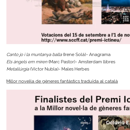
Canto jo i la muntanya balla
(Irene Solà)- Anagrama
Els àngels em miren
(Marc Pastor)- Amsterdam llibres
Metal·lúrgia
(Víctor Nubla)- Males Herbes
Millor novel·la de gèneres fantàstics traduïda al català