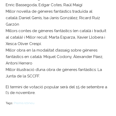
Enric Bassegoda, Edgar Cotes, Raül Maigí
Millor novel·la de gèneres fantàstics traduïda al
català:.Daniel Genís, Isa-Janis González, Ricard Ruíz
Garzón
Millors contes de gèneres fantàstics (en català i traduït
al català) i Millor recull: Marta Esparza, Xavier Llobera i
Xesca Oliver Crespí.
Millor obra en la modalitat d’assaig sobre gèneres
fantàstics en català: Miquel Codony, Àlexander Páez,
Antoni Herrero
Millor il·lustració d’una obra de gèneres fantàstics: La
Junta de la SCCFF.
El termini de votació popular serà del 15 de setembre a
l’1 de novembre.
Tags:
Premis Ictineu