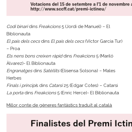
Codi binari
dins
Freakcions
5 (Jordi de Manuel) – El
Biblionauta
El país dels cecs
dins
El país dels cecs
(Víctor García Tur)
– Proa
Els nens bons creixen ràpid
dins
Freakcions
5 (Mariló
Àlvarez)- El Biblionauta
Engranatges
dins
Satèl·lits
(Elisensa Solsona) – Males
Herbes
Finals i principi
s dins
Catarsi
25 (Edgar Cotes) – Catarsi
La porta
dins
Freakcions
5 (Enric Herce)- El Biblionauta
Millor conte de gèneres fantàstics traduït al català