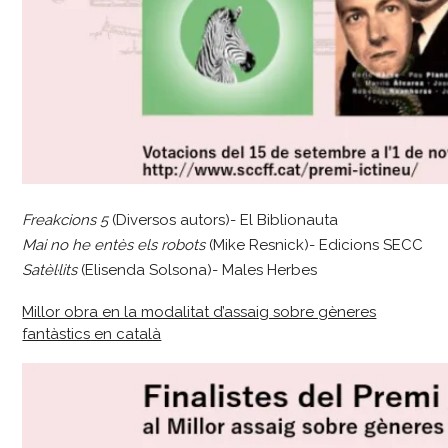
Freakcions 5
(Diversos autors)- El Biblionauta
Mai no he entès els robots
(Mike Resnick)- Edicions SECC
Satèl·lits
(Elisenda Solsona)- Males Herbes
Millor obra en la modalitat d’assaig sobre gèneres
fantàstics en català