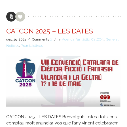
CATCON 2025 – LES DATES
des.
15,
2024
/
Comments
0
/
in
Agenda Fantàstic
,
CatCON
,
General
,
Notícies
,
Premis Ictineu
CATCON 2025 – LES DATES Benvolguts totes i tots, ens
complau molt anunciar-vos que l’any vinent celebrarem