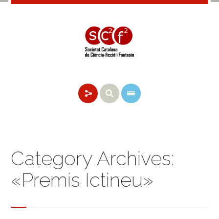
Category Archives:
«Premis Ictineu»