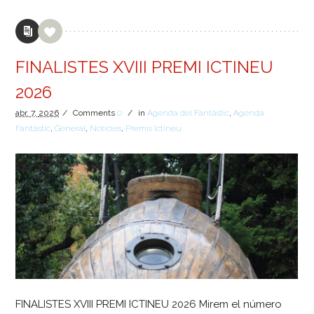
FINALISTES XVIII PREMI ICTINEU
2026
abr.
7,
2026
/
Comments
0
/
in
Agenda del Fantàstic
,
Agenda
Fantàstic
,
General
,
Notícies
,
Premis Ictineu
FINALISTES XVIII PREMI ICTINEU 2026 Mirem el número