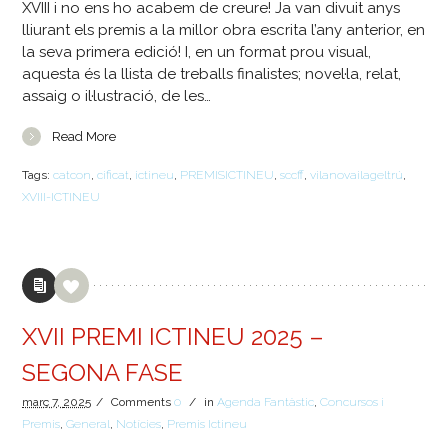
XVIII i no ens ho acabem de creure! Ja van divuit anys
lliurant els premis a la millor obra escrita l’any anterior, en
la seva primera edició! I, en un format prou visual,
aquesta és la llista de treballs finalistes; novel·la, relat,
assaig o il·lustració, de les…
Read More
Tags:
catcon
,
cificat
,
ictineu
,
PREMISICTINEU
,
sccff
,
vilanovailageltrú
,
XVIII-ICTINEU
XVII PREMI ICTINEU 2025 –
SEGONA FASE
març
7,
2025
/
Comments
0
/
in
Agenda Fantàstic
,
Concursos i
Premis
,
General
,
Notícies
,
Premis Ictineu