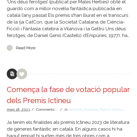
‘Uns déus ferotges’ (publicat per Males Herbes) obté el
guardó com a millor novel·la fantàstica publicada en
català l’any passat Els premis s’han lliurat en el transcurs
de la 5a CatCon, que la Societat Catalana de Ciència-
Ficció i Fantasia celebra a Vilanova i la Geltrú Uns déus
ferotges, de Daniel Genís (Castelló d’Empúries, 1977), ha…
Read More
Comença la fase de votació popular
dels Premis Ictineu
març
18,
2023
/
Comments
0
/
in
General
,
Notícies
,
Premis Ictineu
Ja tenim els finalistes als premis Ictineu 2023 de literatura
de gèneres fantàstic en català. En alguns casos hi ha
hagut empat hi surten més de tres obres com a