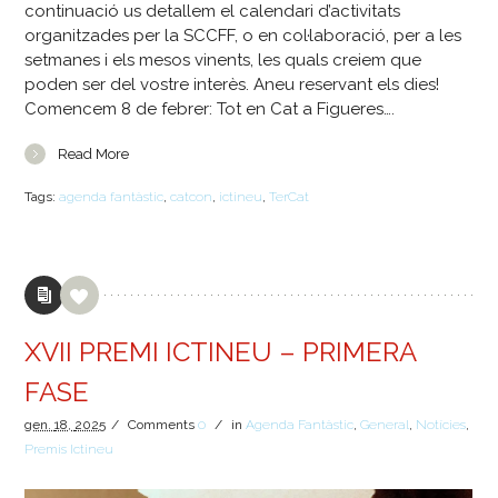
continuació us detallem el calendari d’activitats
organitzades per la SCCFF, o en col·laboració, per a les
setmanes i els mesos vinents, les quals creiem que
poden ser del vostre interès. Aneu reservant els dies!
Comencem 8 de febrer: Tot en Cat a Figueres….
Read More
Tags:
agenda fantàstic
,
catcon
,
ictineu
,
TerCat
XVII PREMI ICTINEU – PRIMERA
FASE
gen.
18,
2025
/
Comments
0
/
in
Agenda Fantàstic
,
General
,
Notícies
,
Premis Ictineu