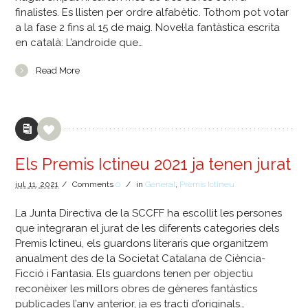
finalistes. Es llisten per ordre alfabètic. Tothom pot votar
a la fase 2 fins al 15 de maig. Novel·la fantàstica escrita
en català: L’androide que…
Read More
Els Premis Ictineu 2021 ja tenen jurat
jul.
11,
2021
/
Comments
0
/
in
General
,
Premis Ictineu
La Junta Directiva de la SCCFF ha escollit les persones
que integraran el jurat de les diferents categories dels
Premis Ictineu, els guardons literaris que organitzem
anualment des de la Societat Catalana de Ciència-
Ficció i Fantasia. Els guardons tenen per objectiu
reconèixer les millors obres de gèneres fantàstics
publicades l’any anterior, ja es tracti d’originals…