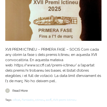
XVII PREMI ICTINEU – PRIMERA FASE – SOCIS Com cada
any obrim la fase 1 dels premis Ictineu, en aquesta XVII
convocatòria. En aquesta mateixa
web: https://www.sccff.cat/premi-ictineu/ a l’apartat
dels premis hi trobareu les bases, el llistat d’obres
elegibles, i el full de votació. La data límit d’enviament és
l’1 de març. No ho deixem pel…
Read More
Tags:
cificat
,
Fantàstic
,
ictineu
,
sccff
,
XVII premi Ictineu