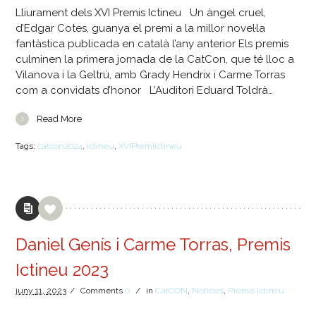
Lliurament dels XVI Premis Ictineu Un àngel cruel,
d’Edgar Cotes, guanya el premi a la millor novel·la
fantàstica publicada en català l’any anterior Els premis
culminen la primera jornada de la CatCon, que té lloc a
Vilanova i la Geltrú, amb Grady Hendrix i Carme Torras
com a convidats d’honor L’Auditori Eduard Toldrà…
Read More
Tags:
catcon2024
,
ictineu
,
XVIPremiIctineu
Daniel Genís i Carme Torras, Premis
Ictineu 2023
juny
11,
2023
/
Comments
0
/
in
CatCON
,
Notícies
,
Premis Ictineu