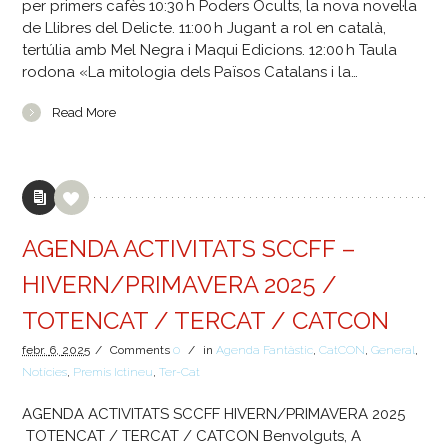
per primers cafès 10:30 h Poders Ocults, la nova novel·la
de Llibres del Delicte. 11:00 h Jugant a rol en català,
tertúlia amb Mel Negra i Maqui Edicions. 12:00 h Taula
rodona «La mitologia dels Països Catalans i la…
Read More
AGENDA ACTIVITATS SCCFF –
HIVERN/PRIMAVERA 2025 /
TOTENCAT / TERCAT / CATCON
febr.
6,
2025
/
Comments
0
/
in
Agenda Fantàstic
,
CatCON
,
General
,
Notícies
,
Premis Ictineu
,
Ter-Cat
AGENDA ACTIVITATS SCCFF HIVERN/PRIMAVERA 2025
TOTENCAT / TERCAT / CATCON Benvolguts, A