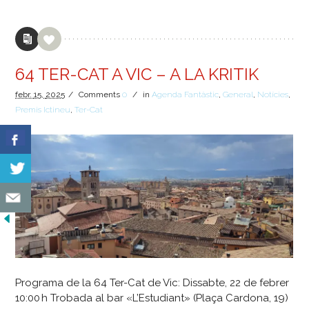
64 TER-CAT A VIC – A LA KRITIK
febr.
15,
2025
/
Comments
0
/
in
Agenda Fantàstic
,
General
,
Notícies
,
Premis Ictineu
,
Ter-Cat
Programa de la 64 Ter-Cat de Vic: Dissabte, 22 de febrer
10:00 h Trobada al bar «L’Estudiant» (Plaça Cardona, 19)