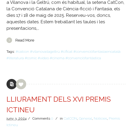
a Vilanova i la Geltrú, com és habitual, la setena CatCon,
la Convenció Catalana de Ciència-ficció i Fantasia, els
dies 17 i 18 de maig de 2025. Reserveu-vos, doncs,
aquestes dates. Estem treballant les taules i les
presentacions,…
Read More
Tags:
#catcon #vilanovailageltrú #cificat #convenciófantasiaencatalà
#literatura #comic #video #cinema #convenciófantàstica
LLIURAMENT DELS XVI PREMIS
ICTINEU
juny
3,
2024
/
Comments
0
/
in
CatCON
,
General
,
Notícies
,
Premis
Ictineu