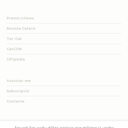
Premis Ictineu
Revista Catarsi
Ter-Cat
CatCON
CiFipèdia
Associar-me
Subscripció
Contacte
Aquest lloc web utilitza cookies per millorar la vostra