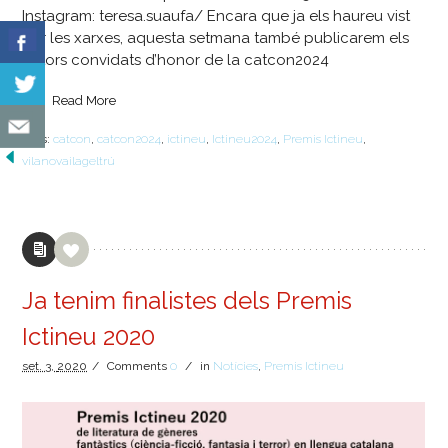
Instagram: teresa.suaufa/ Encara que ja els haureu vist
per les xarxes, aquesta setmana també publicarem els
autors convidats d’honor de la catcon2024
Read More
Tags:
catcon
,
catcon2024
,
ictineu
,
Ictineu2024
,
Premis Ictineu
,
vilanovailageltrú
Ja tenim finalistes dels Premis
Ictineu 2020
set.
3,
2020
/
Comments
0
/
in
Notícies
,
Premis Ictineu