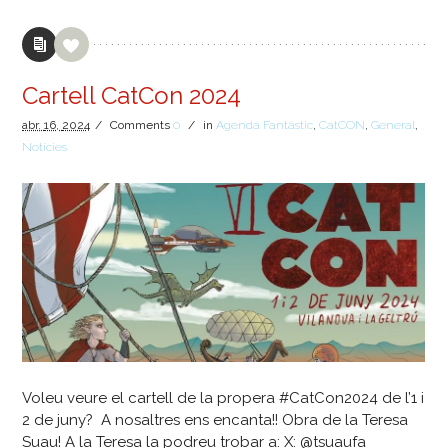
Cartell CatCon 2024
abr.
16,
2024
/
Comments
0
/
in
Agenda Fantàstic
,
CatCON
,
General
,
Notícies
Voleu veure el cartell de la propera #CatCon2024 de l’1 i
2 de juny? A nosaltres ens encanta!! Obra de la Teresa
Suau! A la Teresa la podreu trobar a: X: @tsuaufa