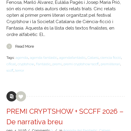
Fenosa, Mariló Àlvarez, Eulàlia Pagès i Josep Maria Prió,
són els noms dels autors dels relats triats. Cinc relats
opten al primer premi literari organitzat pel festival
Cryptshow i la Societat Catalana de Ciència-ficció i
Fantasia. Aquesta és la llista dels textos finalistes, en
ordre alfabètic: El…
Read More
Tags:
agenda
,
agenda fantàstic
,
agendafantàstic
,
Catarsi
,
ciencia ficció
,
cificat
,
cryptshow
,
Fantàstic
,
premi
,
premi cryptshow+sccff
,
premiliterari
,
sccff
,
terror
PREMI CRYPTSHOW + SCCFF 2026 –
De narrativa breu
gen.
4,
2026
/
Comments
0
/
in
Agenda del Fantàstic
,
Catarsi
,