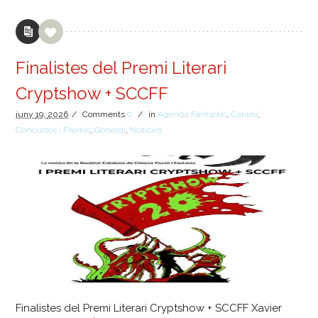
Finalistes del Premi Literari
Cryptshow + SCCFF
juny
19,
2026
/
Comments
0
/
in
Agenda Fantàstic
,
Catarsi
,
Concursos i Premis
,
General
,
Notícies
Finalistes del Premi Literari Cryptshow + SCCFF Xavier