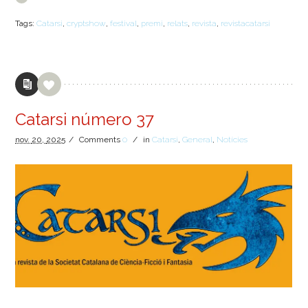
Tags:
Catarsi
,
cryptshow
,
festival
,
premi
,
relats
,
revista
,
revistacatarsi
Catarsi número 37
nov.
20,
2025
/
Comments
0
/
in
Catarsi
,
General
,
Notícies