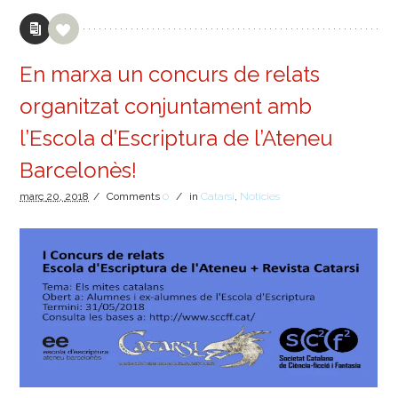
En marxa un concurs de relats
organitzat conjuntament amb
l’Escola d’Escriptura de l’Ateneu
Barcelonès!
març
20,
2018
/
Comments
0
/
in
Catarsi
,
Notícies