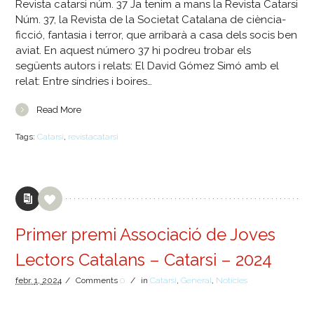
Revista catarsi núm. 37 Ja tenim a mans la Revista Catarsi
Núm. 37, la Revista de la Societat Catalana de ciència-
ficció, fantasia i terror, que arribarà a casa dels socis ben
aviat. En aquest número 37 hi podreu trobar els
següents autors i relats: El David Gómez Simó amb el
relat: Entre síndries i boires…
Read More
Tags:
Catarsi
,
revistacatarsi
Primer premi Associació de Joves
Lectors Catalans – Catarsi – 2024
febr.
1,
2024
/
Comments
0
/
in
Catarsi
,
General
,
Notícies