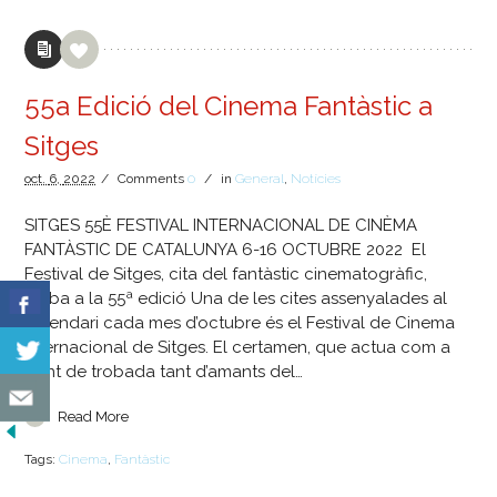
55a Edició del Cinema Fantàstic a
Sitges
oct.
6,
2022
/
Comments
0
/
in
General
,
Notícies
SITGES 55È FESTIVAL INTERNACIONAL DE CINÈMA
FANTÀSTIC DE CATALUNYA 6-16 OCTUBRE 2022 El
Festival de Sitges, cita del fantàstic cinematogràfic,
arriba a la 55ª edició Una de les cites assenyalades al
calendari cada mes d’octubre és el Festival de Cinema
Internacional de Sitges. El certamen, que actua com a
punt de trobada tant d’amants del…
Read More
Tags:
Cinema
,
Fantàstic