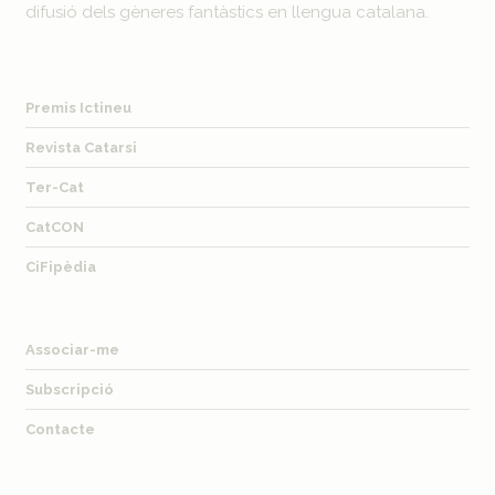
difusió dels gèneres fantàstics en llengua catalana.
Premis Ictineu
Revista Catarsi
Ter-Cat
CatCON
CiFipèdia
Associar-me
Subscripció
Contacte