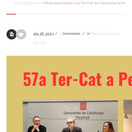
Home
/
General
/
Molta participació a la Ter-Cat de Catalunya Nord
abr.
18,
2023
/
0
Comments
/
in
General
,
Notícies
,
Ter-Cat