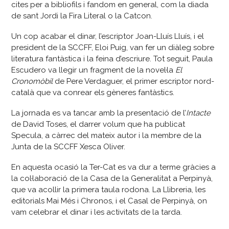
cites per a bibliofils i fandom en general, com la diada
de sant Jordi la Fira Literal o la Catcon.
Un cop acabar el dinar, l’escriptor Joan-Lluís Lluís, i el
president de la SCCFF, Eloi Puig, van fer un diàleg sobre
literatura fantàstica i la feina d’escriure. Tot seguit, Paula
Escudero va llegir un fragment de la novel·la
El
Cronomòbil
de Pere Verdaguer, el primer escriptor nord-
català que va conrear els gèneres fantàstics.
La jornada es va tancar amb la presentació de l’
Intacte
de David Toses, el darrer volum que ha publicat
Specula, a càrrec del mateix autor i la membre de la
Junta de la SCCFF Xesca Oliver.
En aquesta ocasió la Ter-Cat es va dur a terme gràcies a
la col·laboració de la Casa de la Generalitat a Perpinyà,
que va acollir la primera taula rodona. La Llibreria, les
editorials Mai Més i Chronos, i el Casal de Perpinyà, on
vam celebrar el dinar i les activitats de la tarda.