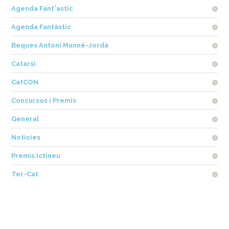
Agenda Fant'astic
Agenda Fantàstic
Beques Antoni Munné-Jordà
Catarsi
CatCON
Concursos i Premis
General
Notícies
Premis Ictineu
Ter-Cat