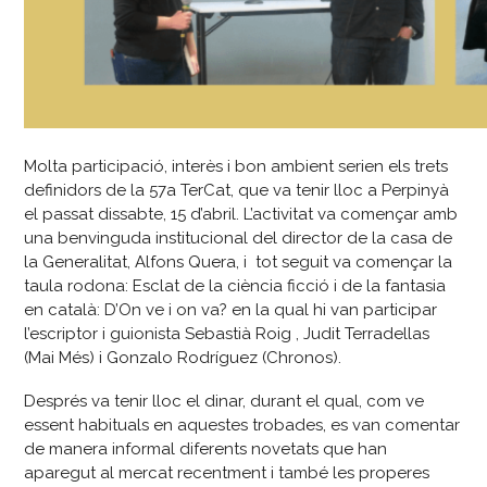
Molta participació, interès i bon ambient serien els trets
definidors de la 57a TerCat, que va tenir lloc a Perpinyà
el passat dissabte, 15 d’abril. L’activitat va començar amb
una benvinguda institucional del director de la casa de
la Generalitat, Alfons Quera, i tot seguit va començar la
taula rodona: Esclat de la ciència ficció i de la fantasia
en català: D’On ve i on va? en la qual hi van participar
l’escriptor i guionista Sebastià Roig , Judit Terradellas
(Mai Més) i Gonzalo Rodríguez (Chronos).
Després va tenir lloc el dinar, durant el qual, com ve
essent habituals en aquestes trobades, es van comentar
de manera informal diferents novetats que han
aparegut al mercat recentment i també les properes