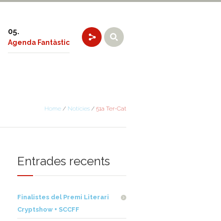
Agenda Fantàstic
Home
/
Notícies
/
51a Ter-Cat
Entrades recents
Finalistes del Premi Literari
Cryptshow + SCCFF