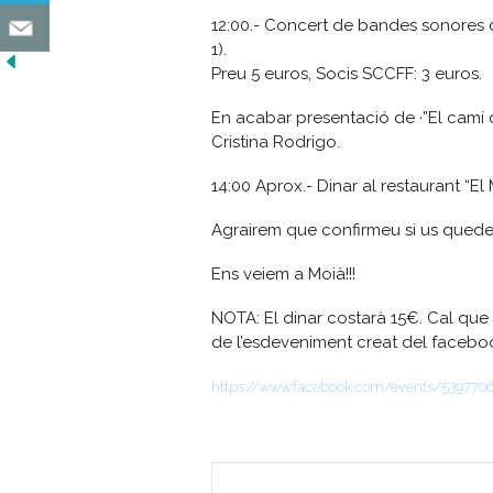
12:00.- Concert de bandes sonores d
1).
Preu 5 euros, Socis SCCFF: 3 euros.
En acabar presentació de ·”El camí d
Cristina Rodrigo.
14:00 Aprox.- Dinar al restaurant “E
Agrairem que confirmeu si us quedeu 
Ens veiem a Moià!!!
NOTA: El dinar costarà 15€. Cal que 
de l’esdeveniment creat del facebo
https://www.facebook.com/events/539770