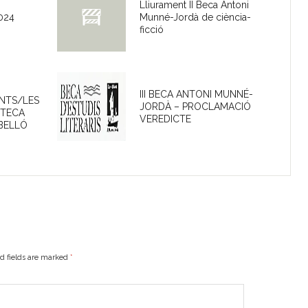
Lliurament II Beca Antoni
2024
Munné-Jordà de ciència-
ficció
III BECA ANTONI MUNNÉ-
NTS/LES
JORDÀ – PROCLAMACIÓ
OTECA
VEREDICTE
BELLÓ
ed fields are marked
*