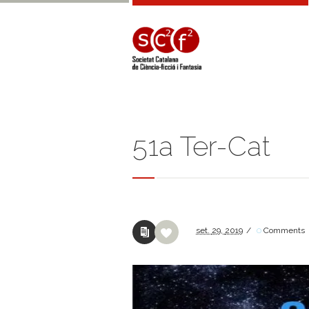
51a Ter-Cat
set.
29,
2019
/
0
Comments