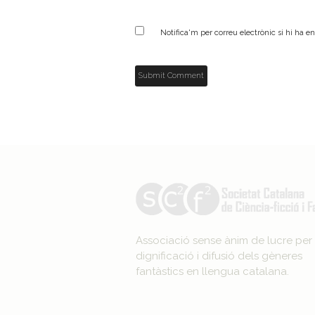
Notifica'm per correu electrònic si hi ha e
Associació sense ànim de lucre per 
dignificació i difusió dels gèneres
fantàstics en llengua catalana.