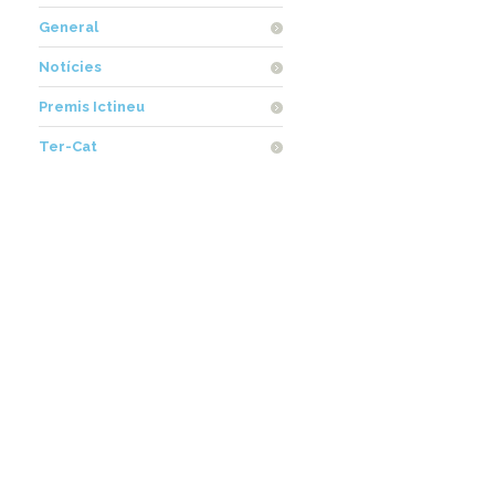
General
Notícies
Premis Ictineu
Ter-Cat