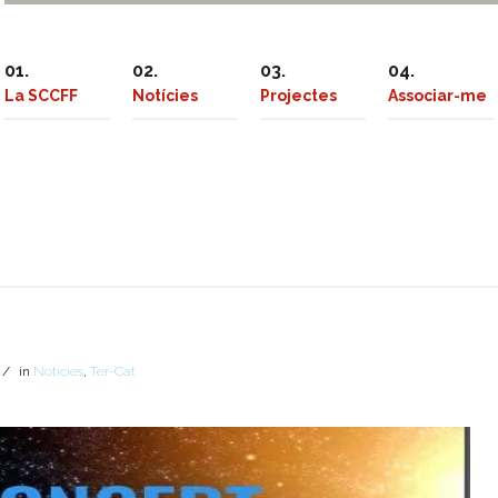
La SCCFF
Notícies
Projectes
Associar-me
/
in
Notícies
,
Ter-Cat