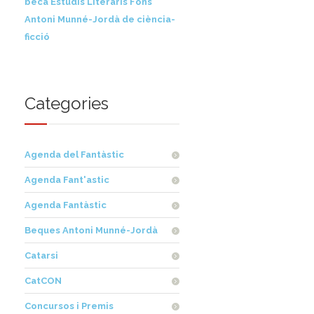
beca Estudis Literaris Fons
Antoni Munné-Jordà de ciència-
ficció
Categories
Agenda del Fantàstic
Agenda Fant'astic
Agenda Fantàstic
Beques Antoni Munné-Jordà
Catarsi
CatCON
Concursos i Premis