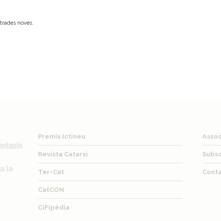
ntrades noves.
Premis Ictineu
Asso
Revista Catarsi
Subsc
a la
Ter-Cat
Cont
CatCON
CiFipèdia