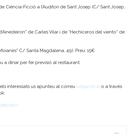
e Ciència-Ficció a l’Auditori de Sant Josep (C/ Sant Josep,
’Ainedeiron” de Carles Vilar i de “Hechiceros del viento” de
l Moianès” C/ Santa Magdalena, 49). Preu: 15€
a dinar per fer previsió al restaurant.
els interessats us apunteu al correu
o a través
info@sccff.cat
ok:
636837067/