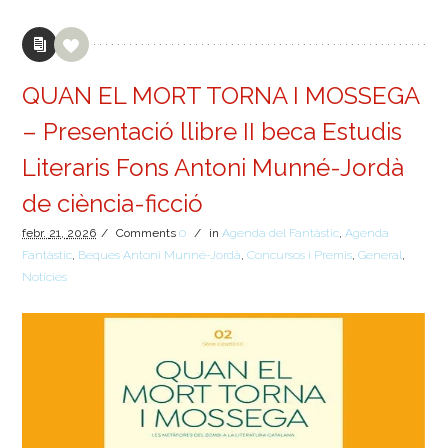
QUAN EL MORT TORNA I MOSSEGA
– Presentació llibre II beca Estudis
Literaris Fons Antoni Munné-Jordà
de ciència-ficció
febr.
21,
2026
/
Comments
0
/
in
Agenda del Fantàstic
,
Agenda
Fantàstic
,
Beques Antoni Munné-Jordà
,
Concursos i Premis
,
General
,
Notícies