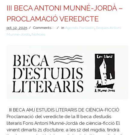
III BECA ANTONI MUNNÉ-JORDÀ –
PROCLAMACIÓ VEREDICTE
oct.
12,
2025
/
Comments
0
/
in
Agenda Fantàstic
,
Beques Antoni
Munné-Jordà
,
Notícies
III BECA AMJ ESTUDIS LITERARIS DE CIÈNCIA-FICCIÓ
Proclamació del veredicte de la III beca d’estudis
literaris Fons Antoni Munné-Jordà de ciència-ficció El
vinent dimarts 21 d’octubre, a les 12 del migdia, tindrà