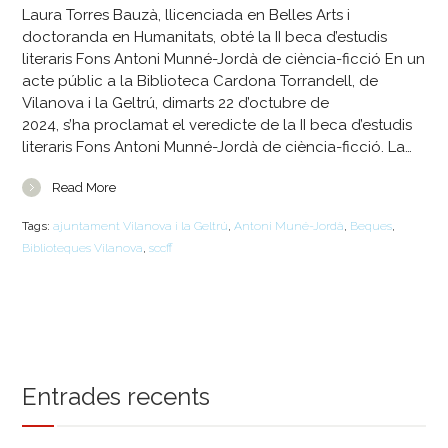
Laura Torres Bauzà, llicenciada en Belles Arts i
doctoranda en Humanitats, obté la II beca d’estudis
literaris Fons Antoni Munné-Jordà de ciència-ficció En un
acte públic a la Biblioteca Cardona Torrandell, de
Vilanova i la Geltrú, dimarts 22 d’octubre de
2024, s’ha proclamat el veredicte de la II beca d’estudis
literaris Fons Antoni Munné-Jordà de ciència-ficció. La…
Read More
Tags:
ajuntament Vilanova i la Geltrú
,
Antoni Muné-Jordà
,
Beques
,
Biblioteques Vilanova
,
sccff
Entrades recents