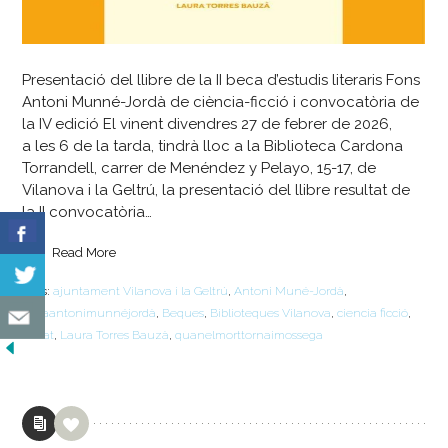
Presentació del llibre de la II beca d’estudis literaris Fons
Antoni Munné-Jordà de ciència-ficció i convocatòria de
la IV edició El vinent divendres 27 de febrer de 2026,
a les 6 de la tarda, tindrà lloc a la Biblioteca Cardona
Torrandell, carrer de Menéndez y Pelayo, 15-17, de
Vilanova i la Geltrú, la presentació del llibre resultat de
la II convocatòria…
Read More
Tags:
ajuntament Vilanova i la Geltrú
,
Antoni Muné-Jordà
,
becaantonimunnéjordà
,
Beques
,
Biblioteques Vilanova
,
ciencia ficció
,
cificat
,
Laura Torres Bauzà
,
quanelmorttornaimossega