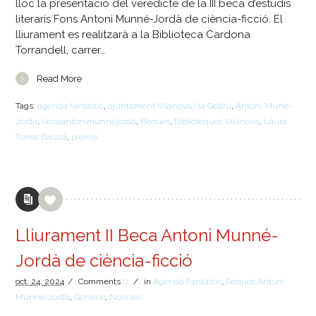
lloc la presentació del veredicte de la III beca d’estudis
literaris Fons Antoni Munné-Jordà de ciència-ficció. El
lliurament es realitzarà a la Biblioteca Cardona
Torrandell, carrer…
Read More
Tags:
agenda fantàstic
,
ajuntament Vilanova i la Geltrú
,
Antoni Muné-
Jordà
,
becaantonimunnéjordà
,
Beques
,
Biblioteques Vilanova
,
Laura
Torres Bauzà
,
premis
Lliurament II Beca Antoni Munné-
Jordà de ciència-ficció
oct.
24,
2024
/
Comments
0
/
in
Agenda Fantàstic
,
Beques Antoni
Munné-Jordà
,
General
,
Notícies