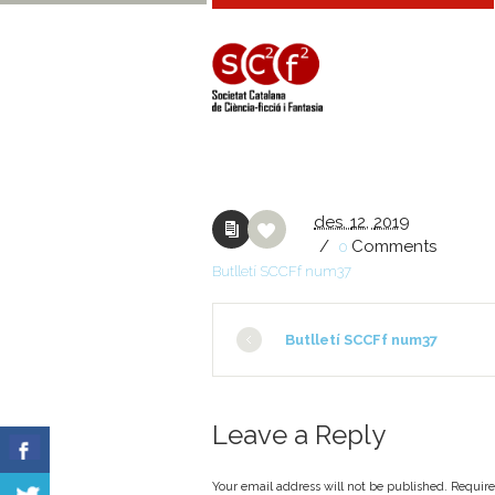
des.
12,
2019
/
Comments
0
Butlletí SCCFf num37
Butlletí SCCFf num37
Leave a Reply
Your email address will not be published. Requir