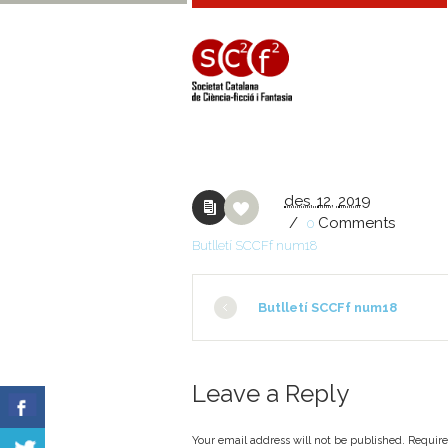
des.
12,
2019
/
Comments
0
Butlletí SCCFf num18
Butlletí SCCFf num18
Leave a Reply
Your email address will not be published. Requir