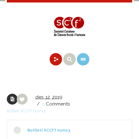
des.
12,
2019
/
Comments
0
Butlletí SCCFf num13
Butlletí SCCFf num13