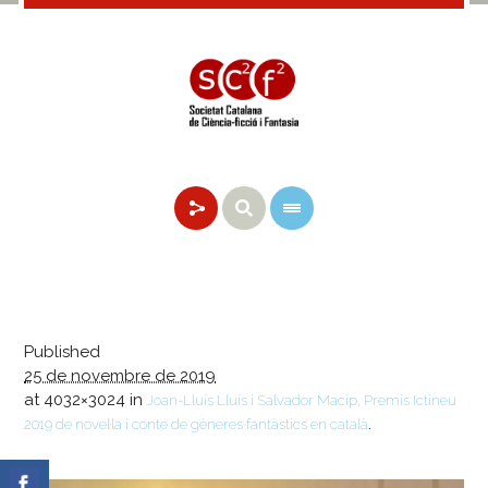
Published
25 de novembre de 2019
at 4032×3024 in
Joan-Lluís Lluís i Salvador Macip, Premis Ictineu
.
2019 de novel·la i conte de gèneres fantàstics en català