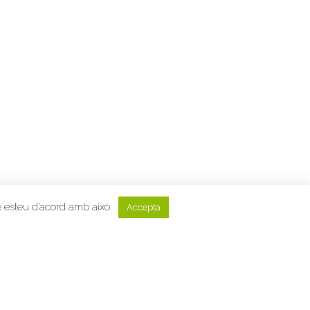
SCCFF © 2019 | Tots els drets reservats
e esteu d’acord amb això.
Accepta