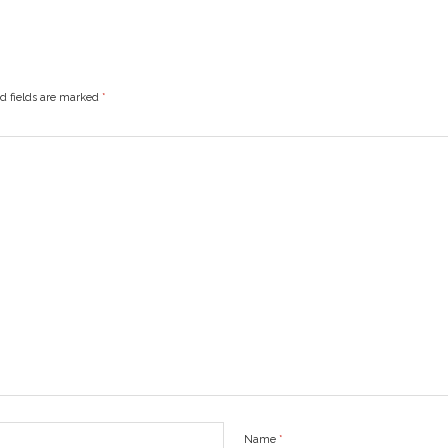
ed fields are marked
*
Name
*