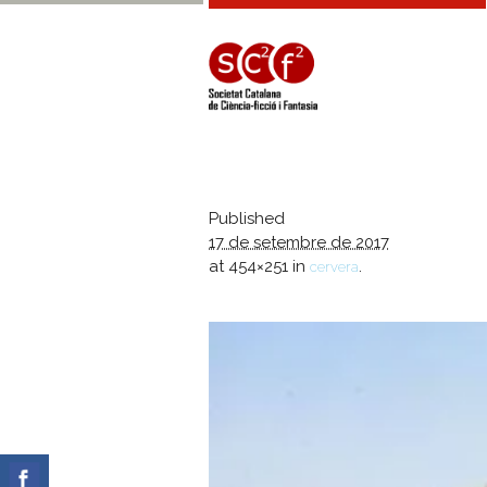
Published
17 de setembre de 2017
at 454×251 in
.
cervera