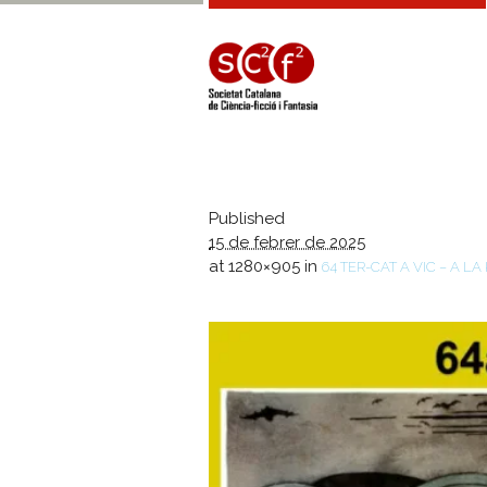
Published
15 de febrer de 2025
at 1280×905 in
64 TER-CAT A VIC – A LA 