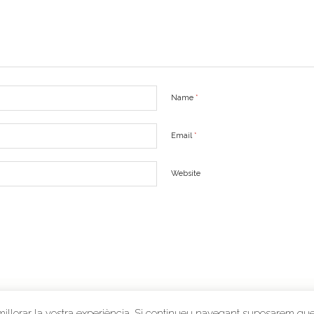
Name
*
Email
*
Website
 millorar la vostra experiència. Si continueu navegant suposarem qu